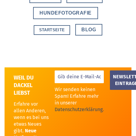
HUNDEFOTOGRAFIE
BLOG
STARTSEITE
WEIL DU
DACKEL
Wir senden keinen
LIEBST
Spam! Erfahre mehr
in unserer
Erfahre vor
Datenschutzerklärung.
allen Anderen,
wenn es bei uns
etwas Neues
gibt.
Neue