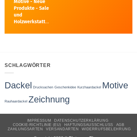
Motive - Neue
Produkte - Sale
und
Holzwerkstatt
...
SCHLAGWÖRTER
Dackel
Motive
Drucksachen
Geschenkidee
Kurzhaardackel
Zeichnung
Rauhaardackel
IMPRESSUM
DATENSCHUTZERKLÄRUNG
COOKIE-RICHTLINIE (EU)
HAFTUNGSAUSSCHLUSS
AGB
ZAHLUNGSARTEN
VERSANDARTEN
WIDERRUFSBELEHRUNG